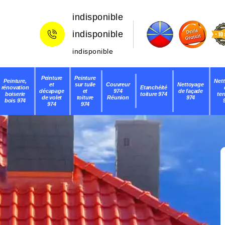
indisponible
indisponible
indisponible
Peinture
Peinture
Peinture,
Net
et
sur tuile
Couvreur
Nettoyage
rénovation
Etanchéité
décapage
et
974
de façade
boiserie
toiture 974
ter
de volet
toiture
Réunion
974
bois 974
974
974