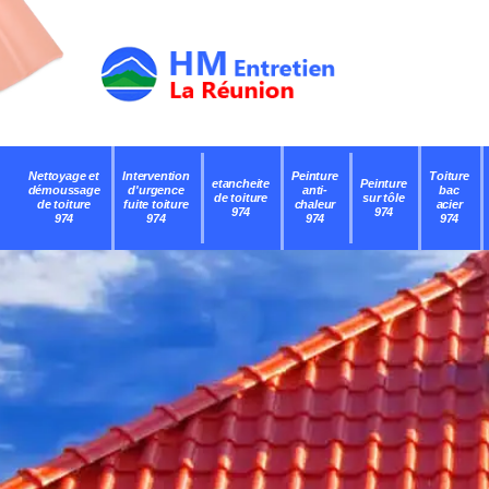
Nettoyage et
Intervention
Peinture
Toiture
etancheite
Peinture
démoussage
d'urgence
anti-
bac
de toiture
sur tôle
de toiture
fuite toiture
chaleur
acier
974
974
974
974
974
974