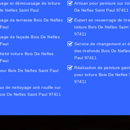
yage et démoussage de toiture
Artisan pour peinture sur toi
De Nefles Saint Paul
De Nefles Saint Paul 97411
yage de terrasse Bois De Nefles
Expert en resserrage de tir
 Paul
toiture Bois De Nefles Saint
97411
yage de façade Bois De Nefles
 Paul
Service de changement et é
des tirefonds Bois De Nefles
héité toiture Bois De Nefles
Paul 97411
 Paul
Réalisation de peinture géo
eur Bois De Nefles Saint Paul
pour toiture Bois De Nefles 
1
97411
ux de nettoyage anti rouille sur
Bois De Nefles Saint Paul 97411