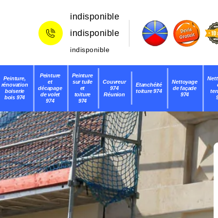
indisponible
indisponible
indisponible
Peinture
Peinture
Peinture,
Net
et
sur tuile
Couvreur
Nettoyage
rénovation
Etanchéité
décapage
et
974
de façade
boiserie
toiture 974
ter
de volet
toiture
Réunion
974
bois 974
974
974