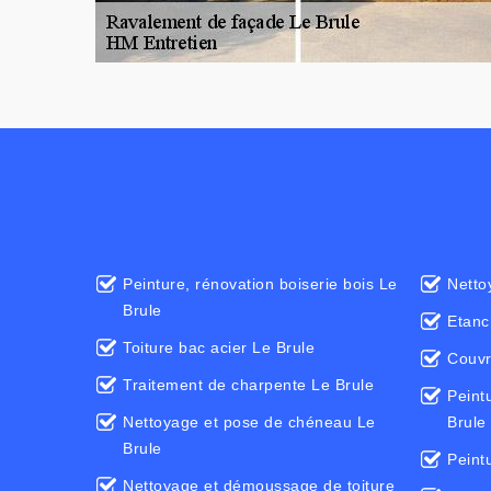
Peinture, rénovation boiserie bois Le
Netto
Brule
Etanc
Toiture bac acier Le Brule
Couvr
Traitement de charpente Le Brule
Peint
Nettoyage et pose de chéneau Le
Brule
Brule
Peintu
Nettoyage et démoussage de toiture