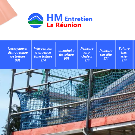
Nettoyage et
Intervention
Peinture
Toiture
etancheite
Peinture
démoussage
d'urgence
anti-
bac
de toiture
sur tôle
de toiture
fuite toiture
chaleur
acier
974
974
974
974
974
974