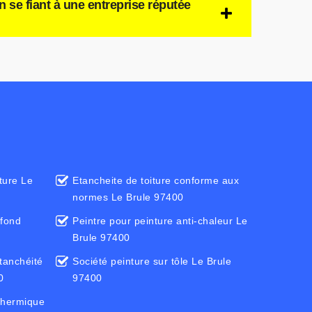
 se fiant à une entreprise réputée
iture Le
Etancheite de toiture conforme aux
normes Le Brule 97400
efond
Peintre pour peinture anti-chaleur Le
Brule 97400
tanchéité
Société peinture sur tôle Le Brule
0
97400
thermique