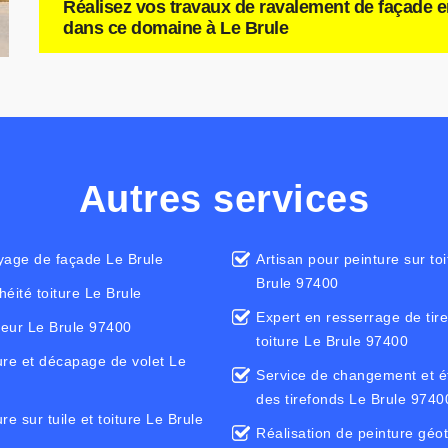
Réalisez vos travaux de ravalement de façade en
dans ce domaine à Le Brule
Autres services
yage de façade Le Brule
Artisan pour peinture sur to
Brule 97400
héité toiture Le Brule
Expert en resserrage de tir
eur Le Brule 97400
toiture Le Brule 97400
ure et décapage de volet Le
Service de changement et é
des tirefonds Le Brule 9740
re sur tuile et toiture Le Brule
Réalisation de peinture géo