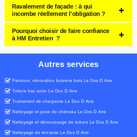
Ravalement de façade : à qui
incombe réellement l’obligation ?
Pourquoi choisir de faire confiance
à HM Entretien ?
Autres services
Peinture, rénovation boiserie bois Le Dos D Ane
Toiture bac acier Le Dos D Ane
Traitement de charpente Le Dos D Ane
Nettoyage et pose de chéneau Le Dos D Ane
Nettoyage et démoussage de toiture Le Dos D Ane
Nettoyage de terrasse Le Dos D Ane