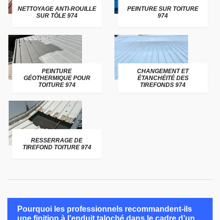
NETTOYAGE ANTI-ROUILLE
PEINTURE SUR TOITURE
SUR TÔLE 974
974
PEINTURE
CHANGEMENT ET
GÉOTHERMIQUE POUR
ÉTANCHÉITÉ DES
TOITURE 974
TIREFONDS 974
RESSERRAGE DE
TIREFOND TOITURE 974
Pourquoi les professionnels recommandent-ils
une finition à l’enduit taloché dans le cadre d’un