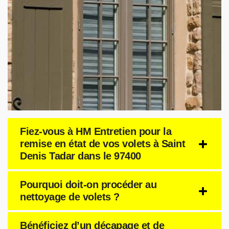
Fiez-vous à HM Entretien pour la
remise en état de vos volets à Saint
Denis Tadar dans le 97400
Pourquoi doit-on procéder au
nettoyage de volets ?
Bénéficiez d’un décapage et de