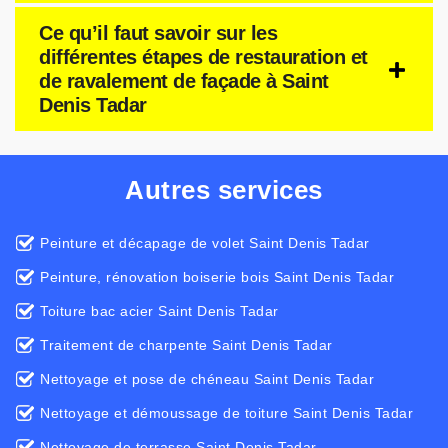
Ce qu’il faut savoir sur les
différentes étapes de restauration et
de ravalement de façade à Saint
Denis Tadar
Autres services
Peinture et décapage de volet Saint Denis Tadar
Peinture, rénovation boiserie bois Saint Denis Tadar
Toiture bac acier Saint Denis Tadar
Traitement de charpente Saint Denis Tadar
Nettoyage et pose de chéneau Saint Denis Tadar
Nettoyage et démoussage de toiture Saint Denis Tadar
Nettoyage de terrasse Saint Denis Tadar