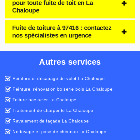
pour toute fuite de toit en La
Chaloupe
Fuite de toiture à 97416 : contactez
nos spécialistes en urgence
Autres services
Peinture et décapage de volet La Chaloupe
Peinture, rénovation boiserie bois La Chaloupe
Toiture bac acier La Chaloupe
Traitement de charpente La Chaloupe
Ravalement de façade La Chaloupe
Nettoyage et pose de chéneau La Chaloupe