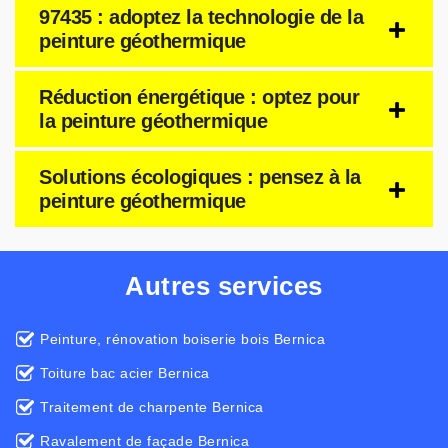
97435 : adoptez la technologie de la
peinture géothermique
Réduction énergétique : optez pour
la peinture géothermique
Solutions écologiques : pensez à la
peinture géothermique
Autres services
Peinture, rénovation boiserie bois Bernica
Toiture bac acier Bernica
Traitement de charpente Bernica
Ravalement de façade Bernica