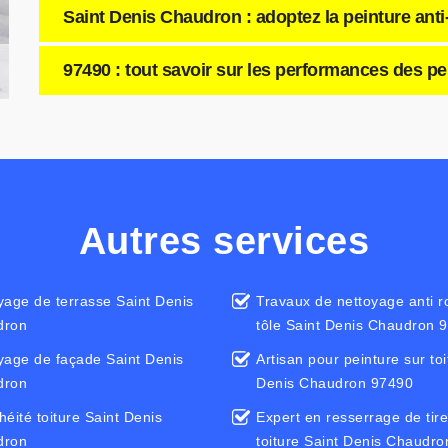
Saint Denis Chaudron : adoptez la peinture anti-
97490 : tout savoir sur les performances des pei
Autres services
yage de terrasse Saint Denis
Travaux de nettoyage anti ro
dron
tôle Saint Denis Chaudron 
yage de façade Saint Denis
Artisan pour peinture sur toi
dron
Denis Chaudron 97490
héité toiture Saint Denis
Expert en resserrage de tir
dron
toiture Saint Denis Chaudr