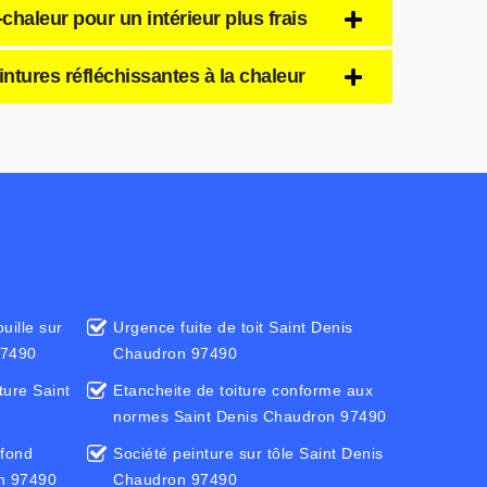
chaleur pour un intérieur plus frais
ntures réfléchissantes à la chaleur
uille sur
Urgence fuite de toit Saint Denis
97490
Chaudron 97490
ture Saint
Etancheite de toiture conforme aux
normes Saint Denis Chaudron 97490
efond
Société peinture sur tôle Saint Denis
on 97490
Chaudron 97490