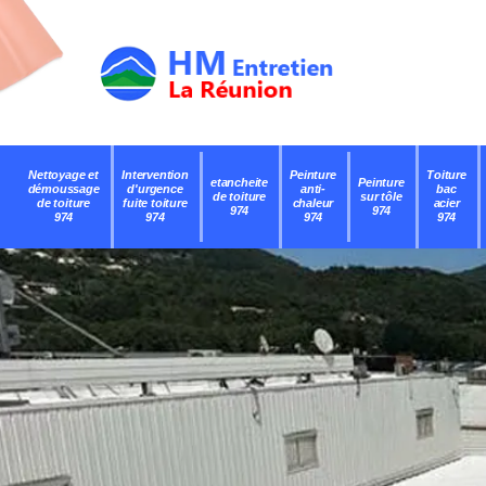
Nettoyage et
Intervention
Peinture
Toiture
etancheite
Peinture
démoussage
d'urgence
anti-
bac
de toiture
sur tôle
de toiture
fuite toiture
chaleur
acier
974
974
974
974
974
974