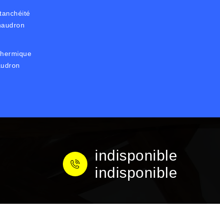
tanchéité
Chaudron
thermique
audron
indisponible
indisponible