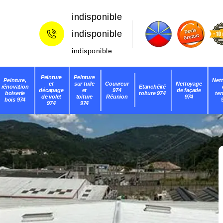
indisponible
indisponible
indisponible
Peinture
Peinture
Peinture,
Net
et
sur tuile
Couvreur
Nettoyage
rénovation
Etanchéité
décapage
et
974
de façade
boiserie
toiture 974
ter
de volet
toiture
Réunion
974
bois 974
974
974