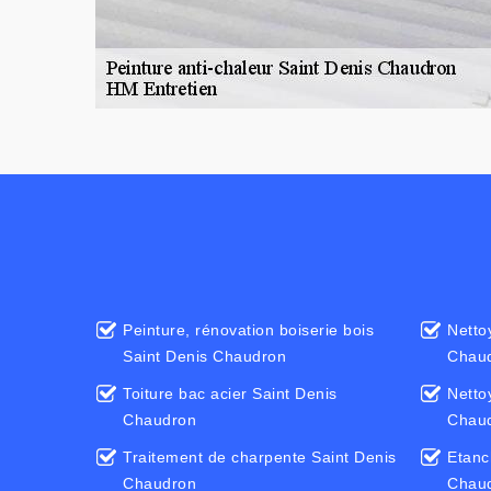
Peinture, rénovation boiserie bois
Netto
Saint Denis Chaudron
Chau
Toiture bac acier Saint Denis
Netto
Chaudron
Chau
Traitement de charpente Saint Denis
Etanc
Chaudron
Chau