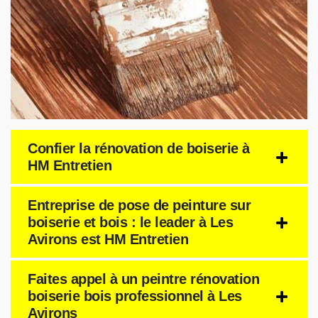
Confier la rénovation de boiserie à
HM Entretien
Entreprise de pose de peinture sur
boiserie et bois : le leader à Les
Avirons est HM Entretien
Faites appel à un peintre rénovation
boiserie bois professionnel à Les
Avirons