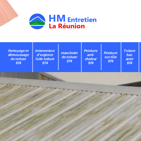
Nettoyage et
Intervention
Peinture
Toiture
etancheite
Peinture
démoussage
d'urgence
anti-
bac
de toiture
sur tôle
de toiture
fuite toiture
chaleur
acier
974
974
974
974
974
974