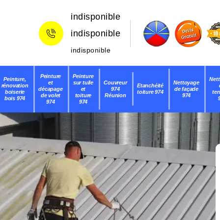
indisponible
indisponible
indisponible
Peinture
Peinture
Peinture,
Net
et
sur tuile
Couvreur
Nettoyage
rénovation
Etanchéité
décapage
et
974
de façade
boiserie
toiture 974
ter
de volet
toiture
Réunion
974
bois 974
974
974