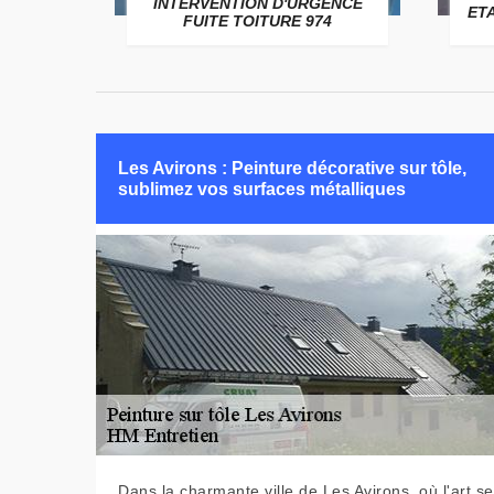
USSAGE
INTERVENTION D'URGENCE
ET
FUITE TOITURE 974
Les Avirons : Peinture décorative sur tôle,
sublimez vos surfaces métalliques
Dans la charmante ville de Les Avirons, où l'art se