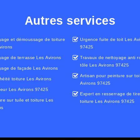
Autres services
yage et démoussage de toiture
Urgence fuite de toit Les Av
virons
97425
yage de terrasse Les Avirons
Travaux de nettoyage anti ro
tôle Les Avirons 97425
yage de façade Les Avirons
Artisan pour peinture sur to
héité toiture Les Avirons
Avirons 97425
eur Les Avirons 97425
Expert en resserrage de tir
re sur tuile et toiture Les
toiture Les Avirons 97425
ns